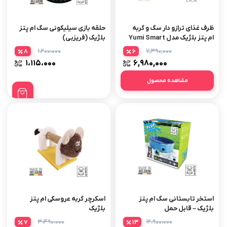
ظرف غذای ترازو دار سگ و گربه
حلقه بازی سیلیکونی سگ ام پتز
ام پتز بلژیک مدل Yumi Smart
بلژیک (فریزبی)
Bowl
۱،۲۰۰،۰۰۰
۷,۳۹۰,۰۰۰
8
6
۱،۱۱۵،۰۰۰
۶,۹۸۰,۰۰۰
مشاهده محصول
استخر تابستانی سگ ام پتز
اسکرچر گربه عروسکی ام پتز
بلژیک – قابل حمل
بلژیک
۳،۴۹۰،۰۰۰
۱۲،۹۰۰،۰۰۰
7
13