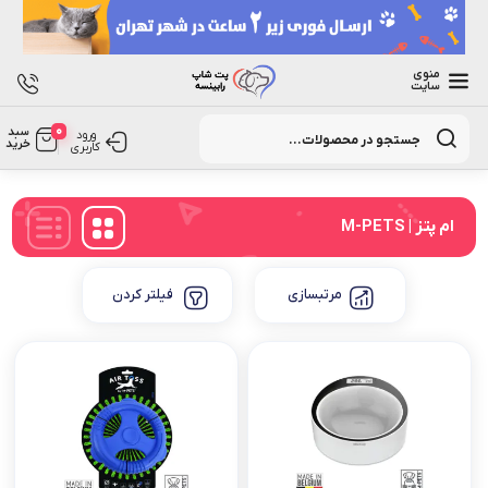
منوی
سایت
Products
0
سبد
search
ورود
خرید
کاربری
ام پتز | M-PETS
مرتبسازی
فیلتر کردن