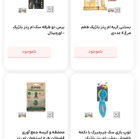
بستنی گربه ام پتز بلژیک طعم
برس دو طرفه سگ ام پتز بلژیک
مرغ 4 عددی
– اورجینال
ناموجود
ناموجود
توپ بازی سگ جیرجیرک با دکمه
محفظه و کیسه جمع آوری
خاموش روشن ام پتز بلژیک
فضولات طرح استخوان ام پتز