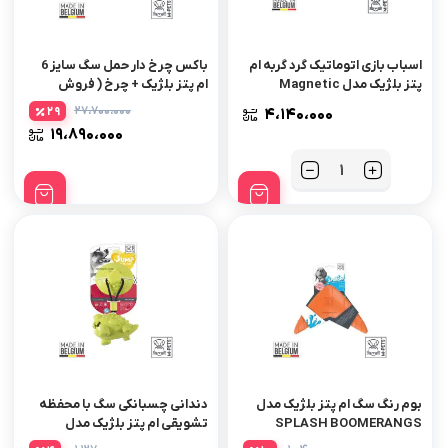
اسباب بازی اتوماتیک گرد گربه ام
باکس چرخ دار حمل سگ سایز 6
پتز بلژیک مدل Magnetic
ام پتز بلژیک + چرخ ( فروش
فقط تهران )
۲۷،۷۰۰،۰۰۰
29
۴،۱۴۰،۰۰۰
۱۹،۸۹۰،۰۰۰
تعداد
بوم رنگ سگ ام پتز بلژیک مدل
دندانی چسبانکی سگ با محفظه
SPLASH BOOMERANGS
تشویقی ام پتز بلژیک مدل
CREATURE