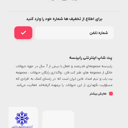
برای اطلاع از تخفیف ها شماره خود را وارد کنید
پت شاپ اینترنتی رابینسه
رابینسه مجموعه‌ای قدرتمند و فعال با بیش از 7 سال در حوزه حیوانات
خانگی از مجموعه های: طنز کت فان ، واگذاری رایگان حیوانات ، مجموعه
پت یاب و تیم امداد فاین ایران است که در راستای کمک به افرادی که
مسئولیت نگهداری از این حیوانات را برعهده گرفته‌اند فعالیت می‌کند.
رابینسه با تولید محتوای اختصاصی در این حوزه یک حلقه‌ی اتصال بی بدیل
نمایش بیشتر
برای دسترسی به تمامی دوستداران حیوانات خانگی و مصرف کنندگان کالای
این حوزه و شرکت‌های مرتبط است. من و تمام همکارانم در این مجموعه
تلاش میکنیم تا بستری مناسب جهت خرید اینترنتی انواع غذا و ملزومات
پت شاپ آنلاین
نگهداری از حیوانات را فراهم سازیم
رابینسه همواره به
دنبال ارائه خدمات با بالاترین کیفیت، رشد روزافزون و پاسخگویی هر چه