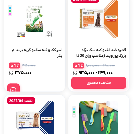
قطره ضد کک و کنه سگ نژاد
انبر کک و کنه سگ و گربه برند ام
بزرگ یوروپت (مناسب وزن 20 تا
پتز
40 کیلو) – اورجینال
۴۵۰،۰۰۰
۲۸۰,۰۰۰ - ۱,۰۰۰,۰۰۰
17
12
۳۷۵،۰۰۰
۲۴۹,۰۰۰ - ۹۳۵,۰۰۰
مشاهده محصول
انقضا: 2027/04