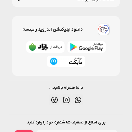
دانلود اپلیکیشن اندروید رابینسه
مشکلات ناشی از کک و کنه برای سگ
خارش و التهاب پوست:
یکی از علائم رایج وجود
کک و کنه در
سگ
،
خارش شدید
است. این خارش می‌تواند باعث بروز زخم‌ها و
التهاب‌های پوستی شود.
انتقال بیماری‌ها:
کنه‌ها به عنوان ناقل بیماری‌های خطرناک عمل
می‌کنند و می‌توانند مشکلات جدی برای سگ‌ها ایجاد کنند.
سوءتغذیه و کم‌خونی:
در صورتی که سگ به تعداد زیادی کک یا
کنه مبتلا باشد، ممکن است این انگل‌ها باعث
کم‌خونی
شوند که
به سلامت عمومی سگ آسیب می‌زند.
با ما همراه باشید...
4 محصول ضد کک و کنه برای سگ
برای مقابله با کک‌ها و کنه‌ها، محصولات مختلفی در بازار موجود است که
هرکدام ویژگی‌های خاص خود را دارند. انتخاب محصول مناسب بستگی به نیاز و
شرایط خاص سگ شما دارد. در اینجا برخی از انواع رایج ضد کک و کنه سگ را
برای اطلاع از تخفیف ها شماره خود را وارد کنید
معرفی می‌کنیم:
شامپو ضد کک و کنه