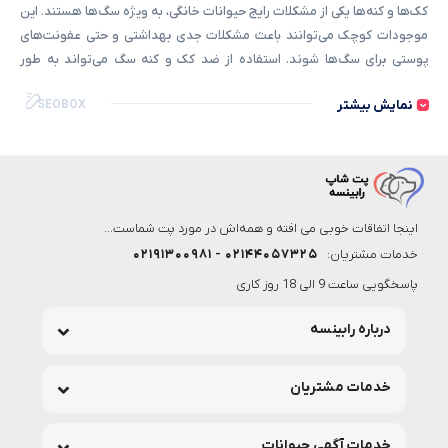
کک‌ها و کنه‌ها یکی از مشکلات رایج حیوانات خانگی، به ویژه سگ‌ها هستند. این
موجودات کوچک می‌توانند باعث مشکلات جدی بهداشتی و حتی عفونت‌های
پوستی برای سگ‌ها شوند. استفاده از ضد کک و کنه سگ می‌تواند به طور
مؤثری این مشکلات را کاهش دهد و از بروز عواقب ناخوشایند جلوگیری کند. در
نمایش بیشتر
SEOBOX
این مقاله، به بررسی اهمیت ضد کک و کنه برای سگ‌ها و نحوه استفاده از
محصولات مختلف خواهیم پرداخت.
اهمیت استفاده از ضد کک و کنه سگ
کک‌ها و کنه‌ها به عنوان انگل‌های خارجی می‌توانند به پوست سگ‌ها بچسبند و
از خون آن‌ها تغذیه کنند. این انگل‌ها نه تنها باعث خارش، التهاب و عفونت
اینجا اتفاقات خوبی می افته و همه‌اش در مورد پت شماست...
پوستی سگ می‌شوند، بلکه می‌توانند بیماری‌های خطرناکی مانند تب لایم و تب
خدمات مشتریان:
۰۲۱۴۴۰۵۷۳۲۵ - ۰۲۱۹۱۳۰۰۹۸۱
کچل را منتقل کنند. استفاده از ضد کک و کنه به طور منظم، به پیشگیری از این
پاسخگویی ساعت 9 الی 18 روز کاری
بیماری‌ها و حفظ سلامت کلی سگ کمک می‌کند.
درباره رابینسه
خدمات مشتریان
خدمات آگهی حیوانات