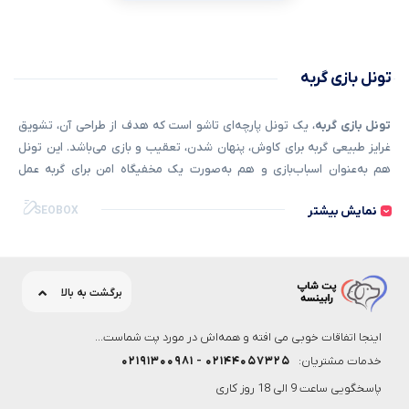
تونل بازی گربه
تونل بازی گربه
، یک تونل پارچه‌ای تاشو است که هدف از طراحی آن، تشویق
غرایز طبیعی گربه برای کاوش، پنهان شدن، تعقیب و بازی می‌باشد. این تونل
هم به‌عنوان اسباب‌بازی و هم به‌صورت یک مخفیگاه امن برای گربه عمل
می‌کند. همچنین امکان ورزش بدنی و تحریک ذهنی او را فراهم می‌نماید. بیشتر
نمایش بیشتر
SEOBOX
گربه‌ها دوست دارند در داخل تونل‌ها به‌دنبال هم بدوند یا در داخل تونل‌ها
پنهان شوند و از سوراخ‌های آن، هر چیزی که حرکت می‌کند، زیر نظر بگیرند تا در
موقع مناسب به آن حمله کنند. تونل‌های بازی می‌توانند برای گربه‌ها بسیار
مفید باشند، زیرا آنها را تشویق می‌کنند که از خود رفتارهای طبیعی مانند پنهان
برگشت به بالا
شدن و دزدکی حرکت کردن به سمت شکار را نشان دهند. در ادامه، انواعی از
بهترین تونل‌های گربه موجود در بازار، معرفی شده و بر اساس قیمت، همه کاره
اینجا اتفاقات خوبی می افته و همه‌اش در مورد پت شماست...
بودن و موارد دیگر بررسی می‌شوند. آگاهی از این مشخصات، در انتخاب
بهترین
خدمات مشتریان:
۰۲۱۴۴۰۵۷۳۲۵ - ۰۲۱۹۱۳۰۰۹۸۱
تونل برای گربه
به شما کمک می‌کند.
پاسخگویی ساعت 9 الی 18 روز کاری
ویژگی‌های معمول
تونل بازی گربه
کدامند؟