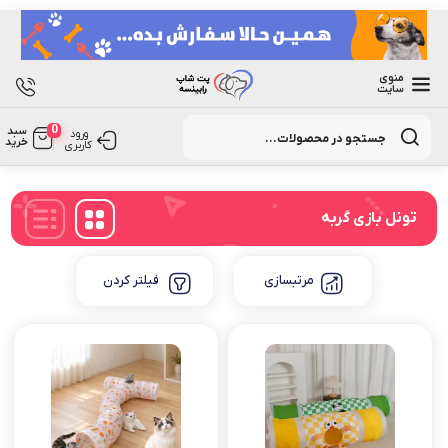
منوی
سایت
Products
0
سبد
search
ورود
خرید
کاربری
تونل بازی گربه
مرتبسازی
فیلتر کردن