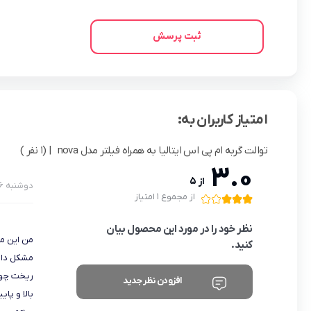
ثبت پرسش
امتیاز کاربران به:
توالت گربه ام پی اس ایتالیا به همراه فیلتر مدل nova
| (1 نفر )
3.0
از 5
دوشنبه 6 دی 1400
از مجموع 1 امتیاز
نظر خود را در مورد این محصول بیان
من این م
کنید.
مشکل دار
ریخت چون 
افزودن نظر جدید
بالا و پا