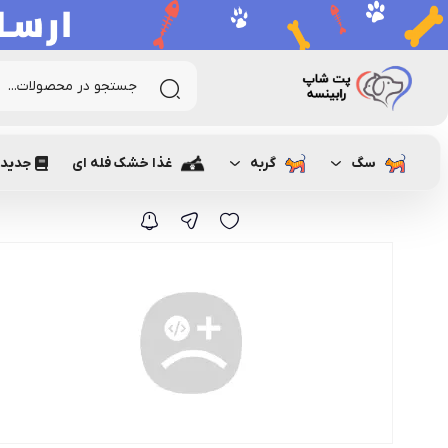
رابینسه
گربه
خاک گربه و لوازم جانبی
ظرف خاک گربه
توالت 
سگ
گربه
غذا خشک فله ای
جدیدت