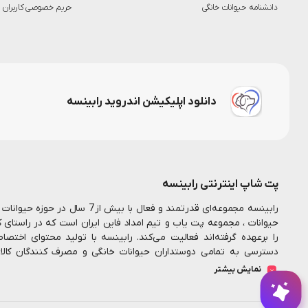
دانشنامه حیوانات خانگی
حریم خصوصی کاربران
دانلود اپلیکیشن اندروید رابینسه
پت شاپ اینترنتی رابینسه
رابینسه مجموعه‌ای قدرتمند و فعال ب
حیوانات ، مجموعه پت یاب و تیم امداد فاین ایران است که در راستای 
را برعهده گرفته‌اند فعالیت می‌کند. رابینسه با تولید محتوای اخت
دسترسی به تمامی دوستداران حیوانات خانگی و مصرف کنندگان کال
همکارانم در این مجموعه تلاش میکنیم تا بستری مناسب جهت خرید اینت
نمایش بیشتر
فراهم سازیم
رابینسه همواره به دنبال ارائه خدمات با
پت شاپ آنلاین
بیشتر به نیاز مشتریان است همیشه یه دلیل وجود داره برای چیزهای خو