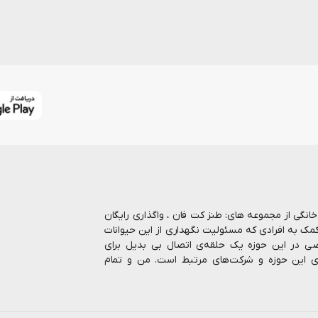
ا بیش از 7 سال در حوزه حیوانات خانگی از مجموعه های: طنز کت فان ، واگذاری رایگان
کمک به افرادی که مسئولیت نگهداری از این حیوانات
صاصی در این حوزه یک حلقه‌ی اتصال بی بدیل برای
ای این حوزه و شرکت‌های مرتبط است. من و تمام
رنتی انواع غذا و ملزومات نگهداری از حیوانات را
 بالاترین کیفیت، رشد روزافزون و پاسخگویی هر چه
ب ، اینجا اتفاقات خوبی می افته و همه‌اش در مورد