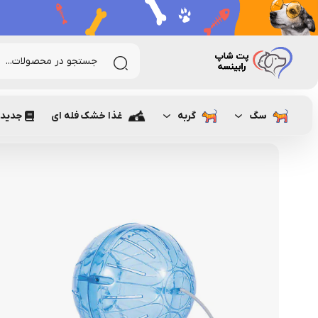
رابینسه
جوندگان
همستر
اسباب بازی همستر
توپ همستر با
سگ
گربه
غذا خشک فله ای
جدیدت