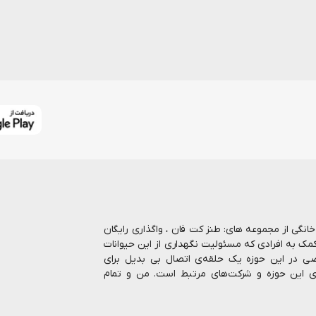
ا بیش از 7 سال در حوزه حیوانات خانگی از مجموعه های: طنز کت فان ، واگذاری رایگان
کمک به افرادی که مسئولیت نگهداری از این حیوانات
صاصی در این حوزه یک حلقه‌ی اتصال بی بدیل برای
ای این حوزه و شرکت‌های مرتبط است. من و تمام
رنتی انواع غذا و ملزومات نگهداری از حیوانات را
 بالاترین کیفیت، رشد روزافزون و پاسخگویی هر چه