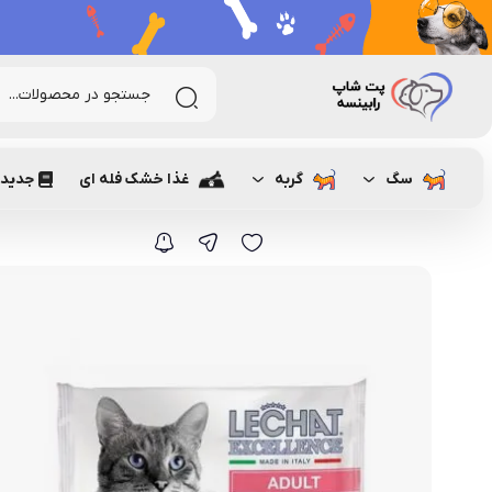
رابینسه
گربه
غذای گربه
مولتی پک پوچ مخصوص گربه بالغ با طعم
سگ
گربه
غذا خشک فله ای
جدیدت