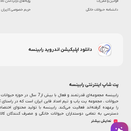
قوانین و مقررات
رویه‌های بازگرداندن کالا
دانشنامه حیوانات خانگی
حریم خصوصی کاربران
دانلود اپلیکیشن اندروید رابینسه
پت شاپ اینترنتی رابینسه
رابینسه مجموعه‌ای قدرتمند و فعال ب
حیوانات ، مجموعه پت یاب و تیم امداد فاین ایران است که در راستای 
را برعهده گرفته‌اند فعالیت می‌کند. رابینسه با تولید محتوای اخت
دسترسی به تمامی دوستداران حیوانات خانگی و مصرف کنندگان کال
همکارانم در این مجموعه تلاش میکنیم تا بستری مناسب جهت خرید اینت
نمایش بیشتر
فراهم سازیم
رابینسه همواره به دنبال ارائه خدمات با
پت شاپ آنلاین