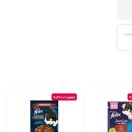
بودن،
انقضا: 2028/01