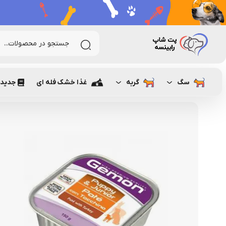
رابینسه
سگ
غذای سگ
سوپ و کنسرو سگ
وم پته Gemon مخصوص توله سگ با طعم بوقلمون
سگ
گربه
غذا خشک فله ای
جدیدت