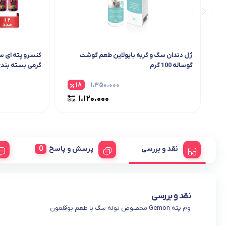
ژل دندان سگ و گربه بایولاین طعم گوشت
گوساله 100 گرم
گرمی بسته بندی 12 عد
۱۸
۱،۳۵۰،۰۰۰
۱،۱۲۰،۰۰۰
نقد و بررسی
پرسش و پاسخ
نقد و بررسی
وم پته Gemon مخصوص توله سگ با طعم بوقلمون