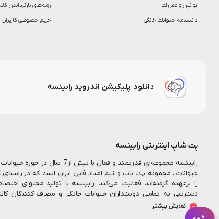
قوانین و مقررات
رویه‌های بازگرداندن کالا
دانشنامه حیوانات خانگی
حریم خصوصی کاربران
دانلود اپلیکیشن اندروید رابینسه
پت شاپ اینترنتی رابینسه
رابینسه مجموعه‌ای قدرتمند و فعال ب
حیوانات ، مجموعه پت یاب و تیم امداد فاین ایران است که در راستای 
را برعهده گرفته‌اند فعالیت می‌کند. رابینسه با تولید محتوای اخت
دسترسی به تمامی دوستداران حیوانات خانگی و مصرف کنندگان کال
همکارانم در این مجموعه تلاش میکنیم تا بستری مناسب جهت خرید اینت
نمایش بیشتر
فراهم سازیم
رابینسه همواره به دنبال ارائه خدمات با
پت شاپ آنلاین