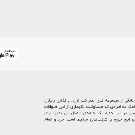
ا بیش از 7 سال در حوزه حیوانات خانگی از مجموعه های: طنز کت فان ، واگذاری رایگان
کمک به افرادی که مسئولیت نگهداری از این حیوانات
صاصی در این حوزه یک حلقه‌ی اتصال بی بدیل برای
ای این حوزه و شرکت‌های مرتبط است. من و تمام
رنتی انواع غذا و ملزومات نگهداری از حیوانات را
 بالاترین کیفیت، رشد روزافزون و پاسخگویی هر چه