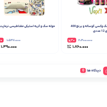
کنسرو پته ای سگ وکسی گوساله و برنج 400
حوله سگ و گربه استیکی مغناطیسی نرماپت
دی
۱۰
۱،۵۳۷،۰۰۰
۲۰
۲،۳۰۰،۰۰۰
۱،۳۹۰،۰۰۰
۱،۸۶۰،۰۰۰
دیدگاه ها