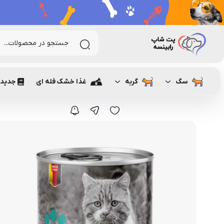
رابینسه
گربه
غذای گربه
پوچ و کنسرو گربه
کنسرو غذای گربه یو اس 
سگ
گربه
غذا خشک فله ای
جدیدت