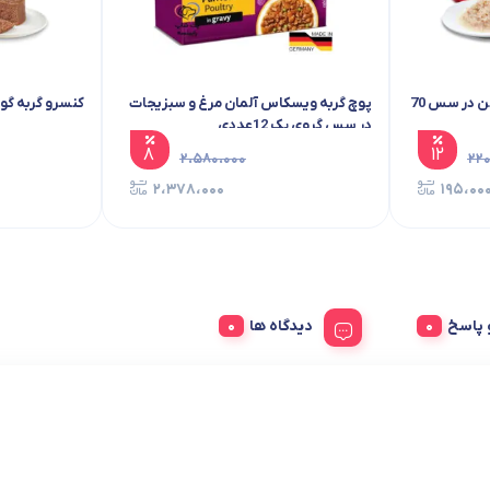
پوچ گربه نچرال ونپی ماهی تن در سس 70
پوچ گربه ویسکاس آلمان مرغ و سبزیجات
کنسرو گربه گورمت
در سس گروی پک 12عددی
۸
۱۲
۲،۵۸۰،۰۰۰
۲۲۰
۲،۳۷۸،۰۰۰
۱۹۵،۰۰
پاسخ
دیدگاه ها