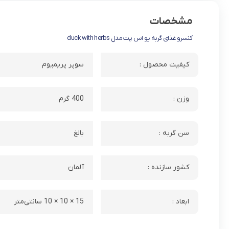
مشخصات
کنسرو غذای گربه یو اس پت مدل duck with herbs
کیفیت محصول :
سوپر پریمیوم
وزن :
400 گرم
سن گربه :
بالغ
کشور سازنده :
آلمان
ابعاد :
15 × 10 × 10 سانتی‌متر