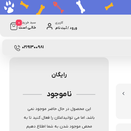
0
سبد خرید
کاربری
خالی است
ورود / ثبت نام
0 دیدگاه
57735-36
02191300981
رایگان
ناموجود
این محصول در حال حاضر موجود نمی
باشد، اما می توانیداعلان را فعال کنید تا به
محض موجود شدن به شما اطلاع دهیم