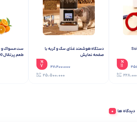
دستگاه هوشمند غذای سگ و گربه با
ست مسواک و خم
صفحه نمایش
طعم پرتقال 100 گرمی
۷
۱۱
۲۷،۲۰۰،۰۰۰
۲۵
۲۵،۵۰۰،۰۰۰
۲۲۸،۰۰
دیدگاه ها