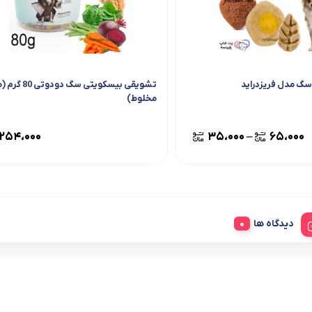
گ مدل فریزدراید
تشویقی بیسکویتی سگ دود
مخلوط)
۲۵۴،۰۰۰
۳۵،۰۰۰
–
۶۵،۰۰۰
دیدگاه ها