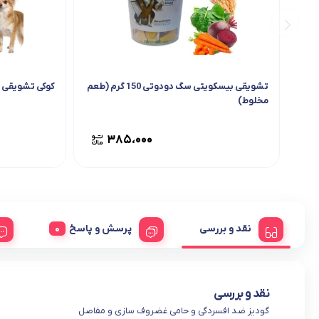
تشویقی بیسکویتی سگ دودوتی 150 گرم (طعم
کوکی تشویقی س
مخلوط)
۳۸۵،۰۰۰
نقد و بررسی
پرسش و پاسخ
نقد و بررسی
گودیز ضد افسردگی و حامی غضروف سازی و مفاصل