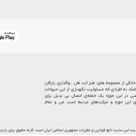
ا بیش از 7 سال در حوزه حیوانات خانگی از مجموعه های: طنز کت فان ، واگذاری رایگان
کمک به افرادی که مسئولیت نگهداری از این حیوانات
صاصی در این حوزه یک حلقه‌ی اتصال بی بدیل برای
ای این حوزه و شرکت‌های مرتبط است. من و تمام
رنتی انواع غذا و ملزومات نگهداری از حیوانات را
 بالاترین کیفیت، رشد روزافزون و پاسخگویی هر چه
ب ، اینجا اتفاقات خوبی می افته و همه‌اش در مورد
لیت این سایت تابع قوانین و مقررات جمهوری اسلامی ایران است. کلیه حقوق برای را