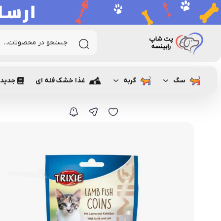
رابینسه
گربه
تشویقی و مکمل غذایی گربه
تشویقی گربه
تش
سگ
گربه
غذا خشک فله ای
جدیدت