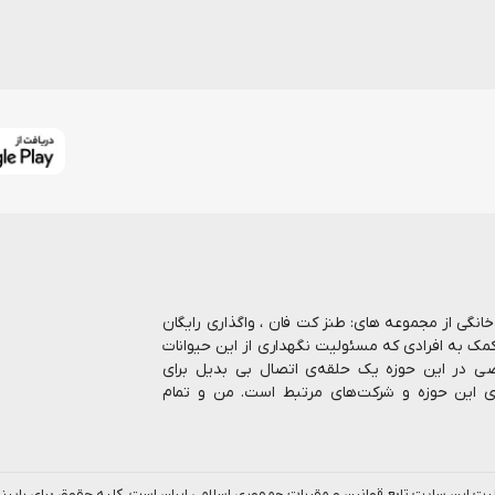
ا بیش از 7 سال در حوزه حیوانات خانگی از مجموعه های: طنز کت فان ، واگذاری رایگان
کمک به افرادی که مسئولیت نگهداری از این حیوانات
صاصی در این حوزه یک حلقه‌ی اتصال بی بدیل برای
ای این حوزه و شرکت‌های مرتبط است. من و تمام
رنتی انواع غذا و ملزومات نگهداری از حیوانات را
 بالاترین کیفیت، رشد روزافزون و پاسخگویی هر چه
ب ، اینجا اتفاقات خوبی می افته و همه‌اش در مورد