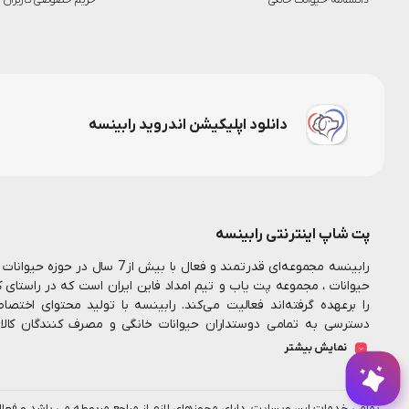
دانشنامه حیوانات خانگی
حریم خصوصی کاربران
دانلود اپلیکیشن اندروید رابینسه
پت شاپ اینترنتی رابینسه
رابینسه مجموعه‌ای قدرتمند و فعال ب
حیوانات ، مجموعه پت یاب و تیم امداد فاین ایران است که در راستای 
را برعهده گرفته‌اند فعالیت می‌کند. رابینسه با تولید محتوای اخت
دسترسی به تمامی دوستداران حیوانات خانگی و مصرف کنندگان کال
همکارانم در این مجموعه تلاش میکنیم تا بستری مناسب جهت خرید اینت
نمایش بیشتر
فراهم سازیم
رابینسه همواره به دنبال ارائه خدمات با
پت شاپ آنلاین
بیشتر به نیاز مشتریان است همیشه یه دلیل وجود داره برای چیزهای خو
پت شماست...