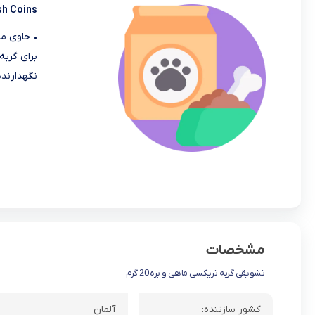
sh Coins
• حاوی ما
برای گربه
نگهدارنده و 
مشخصات
تشویقی گربه تریکسی ماهی و بره 20 گرم
کشور سازننده:
آلمان