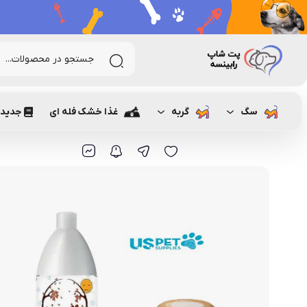
رابینسه
گربه
بهداشتی گربه
شامپو لوسیون گربه
شامپو گرب
سگ
گربه
غذا خشک فله ای
جدیدت