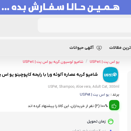
ه عصاره آلوئه ورا با رایحه کاپوچینو یو اس پت
رین مقالات
آگهی حیوانات
/
یو اس پت | USPet
شامپو لوسیون گربه یو اس پت | USPet
شامپو گربه عصاره آلوئه ورا با رایحه کاپوچینو یو اس 
USPet, Shampoo, Aloe vera, Adult Cat, 300ml
برند :
یو اس پت | USPet
100% (2) نفر از خریداران، این کالا را پیشنهاد کرده اند
زمان تحویل
زیر 2 ساعت شهر تهران