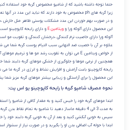
حتما توجه داشته باشید که از شامپو مخصوص گربه خود استفاده کنید
زیرا گربه های ph مخصوص به خود دارند که نباید این عدد در آنها تغییر پیدا کند
و در صورت بهم خوردن این عدد مشکلات پوستی ظاهر مثل خارش ،
این محصول دارای آلوئه ورا و
ویتامین E
و دارای رایحه کاپوچینو است
آلوئه ورا دارای خاصیت نرم کنندگی ،درخشان کنندگی و تقویت مو اس
علاوه بر آن با خصیت ضد التهابی سبب التیام پوست گربه شما می ش
از خواص ویتامین E می توان به تقویت رشد مو ها و ترمیم موهای آسیب دیده اشاره کرد
همچنین از نرمی موها و جلوگیری از خشکی موهای گربه دلبند شما خ
رایحه کاپوچینو باعث آرامش و افزایش نشاط و انرژی در گربه ما می 
این محصول را برای آراستگی و زیبایی بیشتر موهای گربه عزیز شما پ
نحوه مصرف شامپو گربه با رایحه کاپوچینو یو اس پت:
ابتدا موهای گربه خود را خیس کنید و به مقدار کافی از شامپو را استف
به مدت 3 الی 4 دقیقه ماساژ دهید تا شامپو به تمام نقاط بدن گربه شما برسد
سپس به خوبی آبکشی کنید و بعد از آن به خوبی گربه دلبند خود را 
ابتدا با حوله آب اضافی بدن او را بگیرید و در صورت نیاز از سشوار است