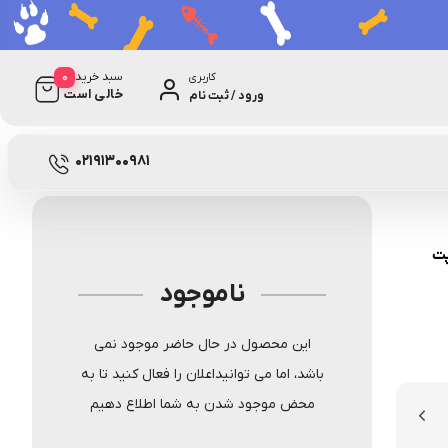
0
سبد خرید
کاربری
خالی است
ورود / ثبت نام
2 دیدگاه
6062
02191300981
پت
ناموجود
این محصول در حال حاضر موجود نمی
باشد، اما می توانیداعلان را فعال کنید تا به
محض موجود شدن به شما اطلاع دهیم