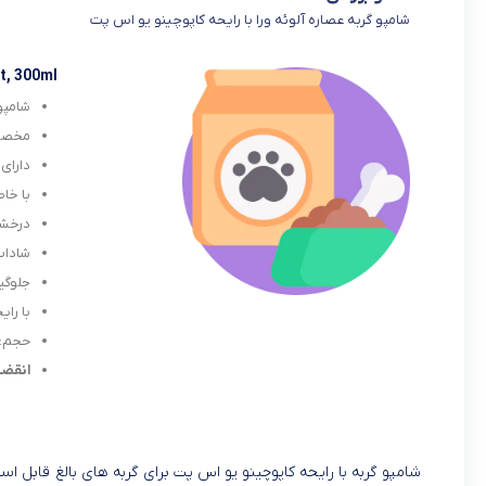
شامپو گربه عصاره آلوئه ورا با رایحه کاپوچینو یو اس پت
t, 300ml
شامپو
مخصو
دارای 
با خا
درخشا
شاداب
جلوگی
با را
حجم: ۳۰۰ میلی لی
انقضا: 1/07
شامپو گربه با رایحه کاپوچینو یو اس پت برای گربه های بالغ قابل اس