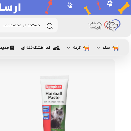
رابینسه
گربه
تشویقی و مکمل غذایی گربه
مالت و ویتامین گربه
سگ
گربه
غذا خشک فله ای
جدیدت