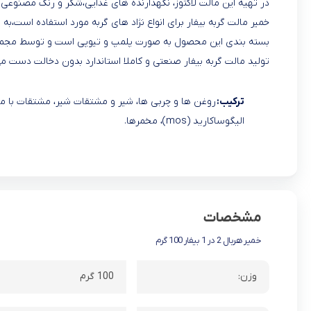
در تهیه این مالت لاکتوز، نگهدارنده های غذایی،شکر و رنگ مصنوعی
خمیر مالت گربه بیفار برای انواع نژاد های گربه مورد استفاده است،به
بسته بندی این محصول به صورت پلمپ و تیوپی است و توسط مجموع
تولید مالت گربه بیفار صنعتی و کاملا استاندارد بدون دخالت دست می
ترکیب:
الیگوساکارید (mos)، مخمرها.
مشخصات
خمیر هربال 2 در 1 بیفار 100 گرم
وزن:
100 گرم