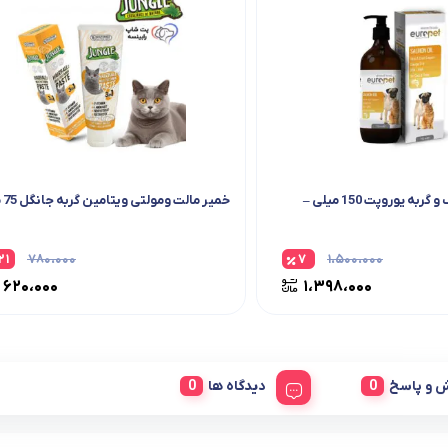
روغن ماهی سگ و گربه یوروپت 150 میلی –
خمیر مالت ومولتی ویتامین گربه جانگل 75 میل
۲۱
۷۸۰،۰۰۰
۷
۱،۵۰۰،۰۰۰
۶۲۰،۰۰۰
۱،۳۹۸،۰۰۰
 و پاسخ
دیدگاه ها