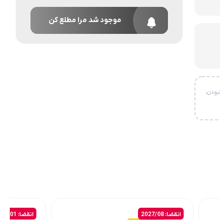
موجود شد مرا مطلع کن
بودن،
انقضا: 2027/08
انقضا: 2028/01