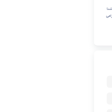
شنا
امی