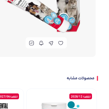
محصولات مشابه
انقضا: 2028/12
انقضا:2027/06