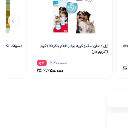
ژل دندان سگ و گربه بیفار طعم جگر 100 گرم
مسواک انگشتی 
(آنزیم دار)
۷
۲،۴۰۰،۰۰۰
۲،۲۵۰،۰۰۰