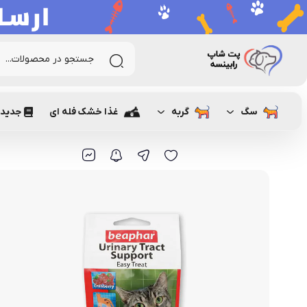
رابینسه
گربه
تشویقی و مکمل غذایی گربه
کرانچی گربه
تشو
سگ
گربه
غذا خشک فله ای
جدیدت