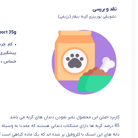
نقد و بررسی
تشویقی یورینری گربه بیفار (رژیمی)
port 35g
• کم چرب
پیشگیری 
حساس • ب
کاربرد اصلی این محصول تمیز نمودن دندان های گربه می باشد.
85 درصد گربه ها دارای مشکلات دندانی هستند که عمدتا به وسیله تشکیل پلاک و تارتار بر روی دندان هایشان ایجاد میشود.
دانه های این اسنک با کلروفیل پر شده اند که یک ماده گیاهی است ک