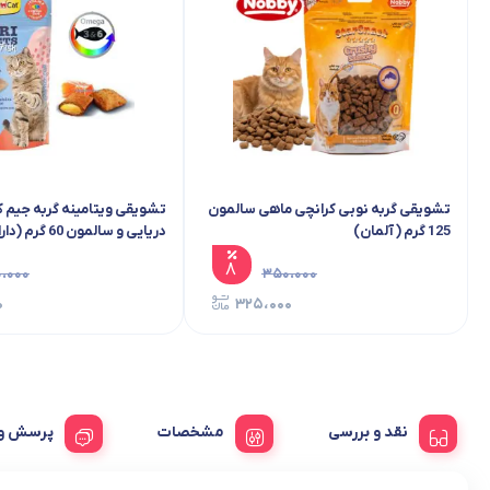
تشویقی گربه نوبی کرانچی ماهی سالمون
تشویقی ویتامینه گربه جیم
125 گرم ( آلمان)
6 و تائورین) – واردات مستقیم
۸
،۰۰۰
۳۵۰،۰۰۰
۰
۳۲۵،۰۰۰
نقد و بررسی
مشخصات
پرسش و 