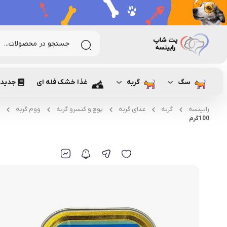
سگ
گربه
غذا خشک فله ای
جدیدت
رابینسه
گربه
غذای گربه
پوچ و کنسرو گربه
ووم گربه
100گرم