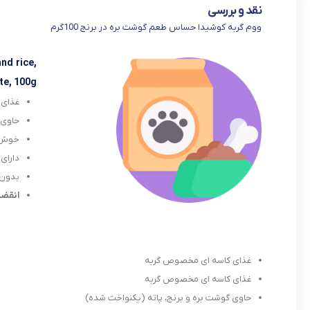
نقد و بررسی
ووم گربه کوشیدا حساس طعم گوشت بره در برنج 100گرم
nd rice,
te, 100g
غذای 
حاوی 
خوش 
دارای 
بدون 
انقضا: /07/09
غذای کاسه ای مخصوص گربه
غذای کاسه ای مخصوص گربه
حاوی گوشت بره و برنج، پاته (یکنواخت شده)