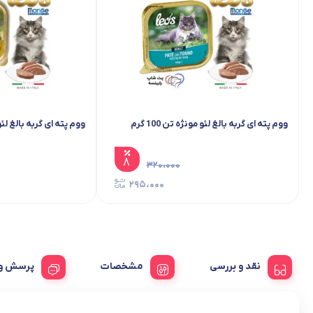
ووم پته ای گربه بالغ لئو مونژه تن 100 گرم
ووم پته ای گربه بالغ لئو مون
۸
۳۲۰،۰۰۰
۲۹۵،۰۰۰
نقد و بررسی
مشخصات
پرسش و 