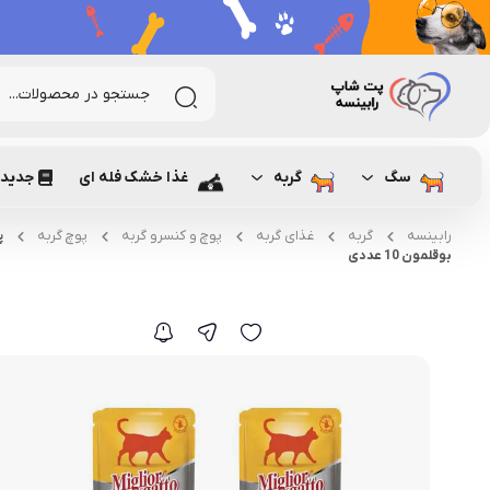
سگ
گربه
غذا خشک فله ای
جدیدت
رابینسه
گربه
غذای گربه
پوچ و کنسرو گربه
پوچ گربه
پ
بوقلمون 10 عددی