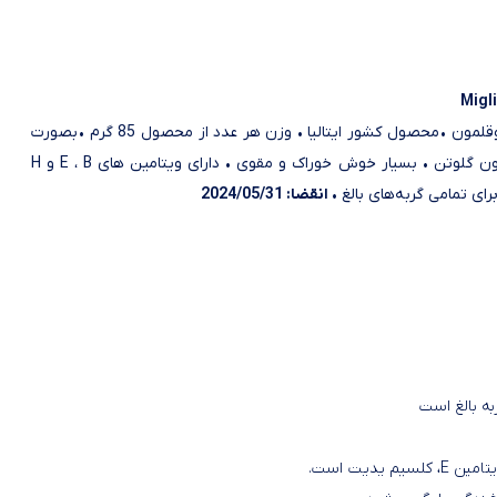
Migl
• حاوی بوقلمون • محصول کشور ایتالیا • وزن هر عدد از محصول 85 گرم • بصورت
ون گلوتن
• بسیار خوش خوراک و مقوی •
دارای ویتامین های E ، B و H
ای تمامی گربه‌های بالغ •
انقضا: 2024/05/31
نمایش بیشتر