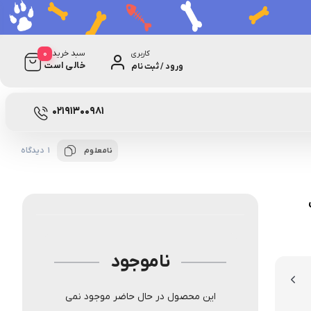
0
سبد خرید
کاربری
خالی است
ورود / ثبت نام
02191300981
1 دیدگاه
نامعلوم
ناموجود
این محصول در حال حاضر موجود نمی