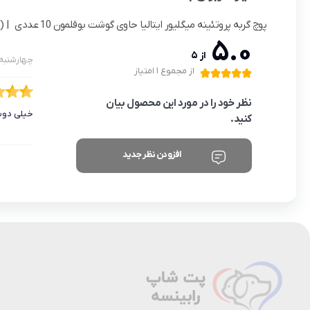
امتیاز کاربران به:
پوچ گربه پروتئینه میگلیور ایتالیا حاوی گوشت بوقلمون 10 عددی
| (1 نفر )
5.0
از 5
چهارشنبه 18 اسفند 00
از مجموع 1 امتیاز
نظر خود را در مورد این محصول بیان
خیلی دوس
کنید.
افزودن نظر جدید