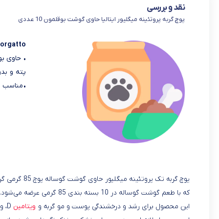
نقد و بررسی
پوچ گربه پروتئینه میگلیور ایتالیا حاوی گوشت بوقلمون 10 عددی
iorgatto
پته و بد
•
مناسب بر
پوچ گربه تک پروتئینه میگلیور حاوی گوشت گوساله پوچ 85 گرمی گربه بالغ است
که با طعم گوشت گوساله در 10 بسته بندی 85 گرمی عرضه می‌شود.
این محصول برای رشد و درخشندگی پوست و مو گربه و
ویتامین
D، ویتامین E، کلسیم یدیت است.