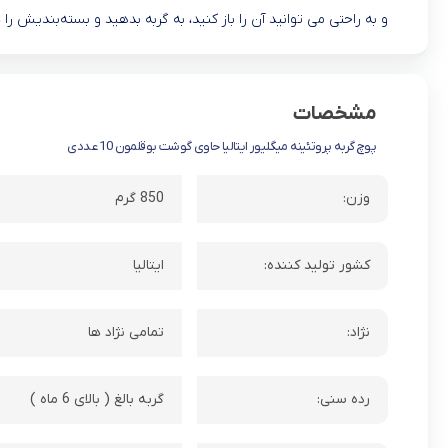
اما پوچ گربه معمولا به اندازه یک وعده غذای گربه است ( حدود 85 گرم )
و به راحتی می ‌توانید آن را باز کنید، به گربه بدهید و بسته‌بندیش را د
مشخصات
پوچ گربه پروتئینه میگلیور ایتالیا حاوی گوشت بوقلمون 10 عددی
وزن:
850 گرم
کشور تولید کننده:
ایتالیا
نژاد:
تمامی نژاد ها
رده سنی:
گربه بالغ ( بالای 6 ماه )