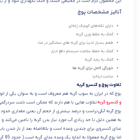
این محصول لازم است در محیطی خشک و خنک نگهداری شود و از یخ 
آنالیز مشخصات پوچ
دارای تکه‌های کوچک ژله‌ای
کمک به حفظ وزن گربه
طعم بسیار لذیذ برای گربه های سختگیر در غذا
کمک به حفظ سلامت سیستم دفع ادرار
کمک به رشد گربه
خوراکی کامل برای گربه ها
ساخت ایتالیا
تفاوت پوچ و کنسرو گربه
پوچ که در ایران به سوپ گربه هم معروف است و به عنوان یکی از ان
و کنسرو گربه
تفاوت‌ هایی با هم دارند که ممکن است باعث سردرگمی
پوچ گربه آبکی‌تراست و درصد بیشتری از حجم آن یعنی مقداری حدود ۶۰-۷۰% را مایعات تشکیل داده است؛
به همین دلیل تا حد زیادی آب مورد نیاز بدن گربه را تامین می‌کند و
غذای کنسروی برای چندین وعده است و بلافاصله بعد از باز شدن بای