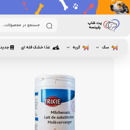
رابینسه
گربه
تشویقی و مکمل غذایی گربه
شیر خشک گربه
سگ
گربه
غذا خشک فله ای
جدیدت