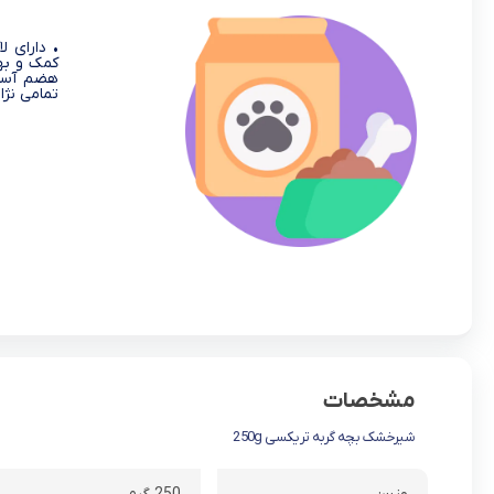
هضم آسان
تمامی نژا
مشخصات
شیرخشک بچه گربه تریکسی 250g