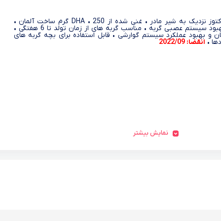
• دارای لاکتوز نزدیک به شیر مادر • غنی شده از DHA • 250 گرم ساخت آلمان •
کمک و بهبود سیستم عصبی گربه • مناسب گربه های از زمان تولد تا 6 هفتگی •
 و بهبود عملکرد سیستم گوارشی • قابل استفاده برای بچه گربه های
دها •
انقضا: 2022/09
نمایش بیشتر