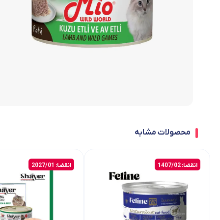
محصولات مشابه
انقضا: 1407/02
انقضا: 2027/01