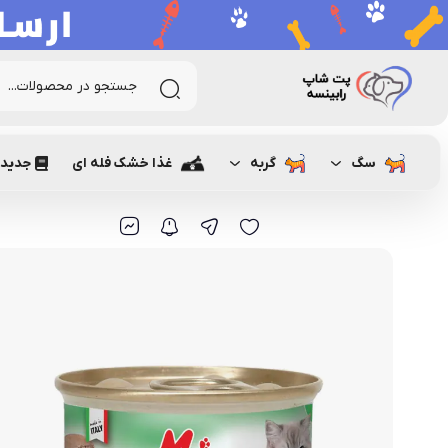
رابینسه
گربه
غذای گربه
پوچ و کنسرو گربه
کنسرو گربه
سگ
گربه
غذا خشک فله ای
جدیدت