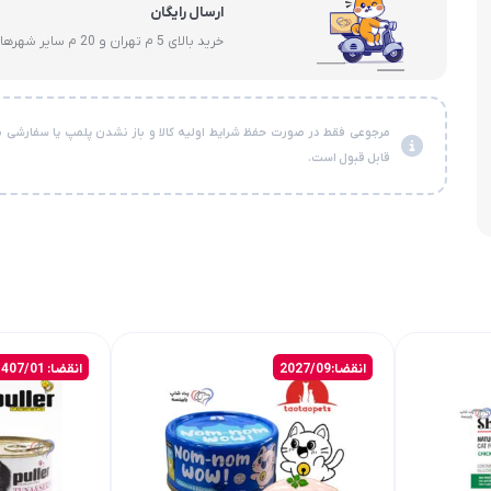
ارسال رایگان
خرید بالای 5 م تهران و 20 م سایر شهرها
مرجوعی فقط در صورت حفظ شرایط اولیه کالا و باز نشدن پلمپ یا سفارشی ن
قابل قبول است.
انقضا:2027/09
انقضا: 1407/01