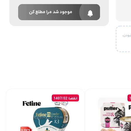
موجود شد مرا مطلع کن
بودن،
انقضا: 1407/02