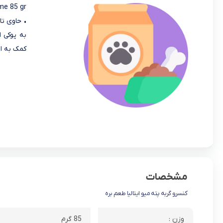
me 85 gr
به پوکی 
کمک به ان
مشخصات
کنسرو گربه پته میو ایتالیا طعم بره
وزن :
85 گرم