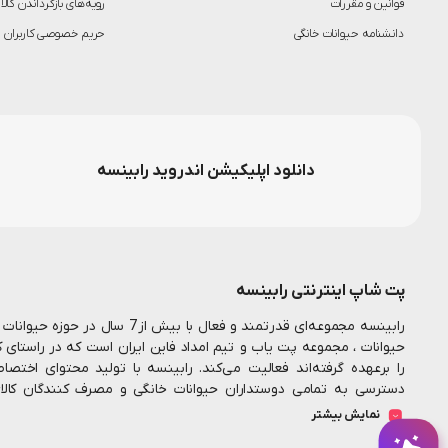
قوانین و مقررات
رویه‌های بازگرداندن کالا
دانشنامه حیوانات خانگی
حریم خصوصی کاربران
دانلود اپلیکیشن اندروید رابینسه
پت شاپ اینترنتی رابینسه
رابینسه مجموعه‌ای قدرتمند و فعال ب
حیوانات ، مجموعه پت یاب و تیم امداد فاین ایران است که در راستای 
را برعهده گرفته‌اند فعالیت می‌کند. رابینسه با تولید محتوای اخت
دسترسی به تمامی دوستداران حیوانات خانگی و مصرف کنندگان کال
همکارانم در این مجموعه تلاش میکنیم تا بستری مناسب جهت خرید اینت
نمایش بیشتر
فراهم سازیم
رابینسه همواره به دنبال ارائه خدمات با
پت شاپ آنلاین