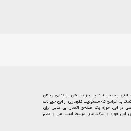
ا بیش از 7 سال در حوزه حیوانات خانگی از مجموعه های: طنز کت فان ، واگذاری رایگان
کمک به افرادی که مسئولیت نگهداری از این حیوانات
صاصی در این حوزه یک حلقه‌ی اتصال بی بدیل برای
ای این حوزه و شرکت‌های مرتبط است. من و تمام
رنتی انواع غذا و ملزومات نگهداری از حیوانات را
 بالاترین کیفیت، رشد روزافزون و پاسخگویی هر چه