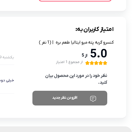
امتیاز کاربران به:
کنسرو گربه پته میو ایتالیا طعم بره
| (1 نفر )
5.0
از 5
یکشنبه 9 آبان 1400
از مجموع 1 امتیاز
نظر خود را در مورد این محصول بیان
خیلی دو
کنید.
افزودن نظر جدید