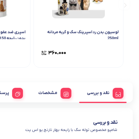
لوسیون بدن رد اسپرینگ سگ و گربه مردانه
اسپری ضد عفونی
250ml
بدون رایحه 150 میل
۳۶۰،۰۰۰
نقد و بررسی
مشخصات
پرسش
نقد و بررسی
شامپو مخصوص توله سگ با رایحه بهار نارنج یو اس پت