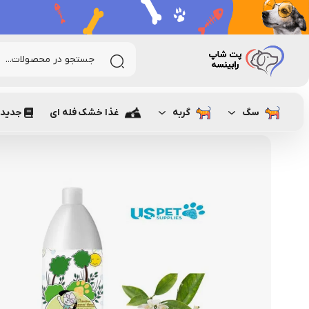
رابینسه
سگ
بهداشتی سگ
شامپو سگ
شامپو مخصوص توله 
سگ
گربه
غذا خشک فله ای
جدیدت