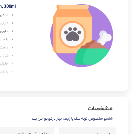
m, 300ml
شامپو
دارای 
حاوی و
با خا
درخشا
شاداب
جلوگی
با رای
حجم: ۳۰۰ میلی لی
مشخصات
شامپو مخصوص توله سگ با رایحه بهار نارنج یو اس پت