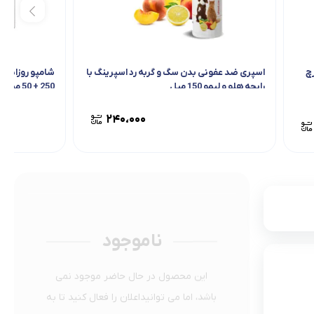
چ
اسپری ضد عفونی بدن سگ و گربه رد اسپرینگ با
شامپو روزانه س
رایحه هلو و لیمو 150 میل
250 + 50 میل رایگان
۲۴۰،۰۰۰