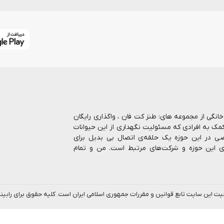
ا بیش از 7 سال در حوزه حیوانات خانگی از مجموعه های: طنز کت فان ، واگذاری رایگان
کمک به افرادی که مسئولیت نگهداری از این حیوانات
صاصی در این حوزه یک حلقه‌ی اتصال بی بدیل برای
ای این حوزه و شرکت‌های مرتبط است. من و تمام
رنتی انواع غذا و ملزومات نگهداری از حیوانات را
 بالاترین کیفیت، رشد روزافزون و پاسخگویی هر چه
ب ، اینجا اتفاقات خوبی می افته و همه‌اش در مورد
لیت این سایت تابع قوانین و مقررات جمهوری اسلامی ایران است. کلیه حقوق برای را