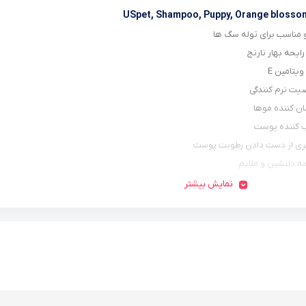
USpet, Shampoo, Puppy, Orange blosso
 مناسب برای توله سگ ها
رایحه بهار نارنج
یتامین E
صیت نرم کنندگی
ن کننده موها
 کننده پوست
ری از دست دادن رطوبت پوست
حه دلنشین و ملایم
تر
نمایش بیشتر