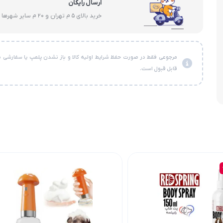
ارسال رایگان
خرید بالای 5 م تهران و 20 م سایر شهرها
مرجوعی فقط در صورت حفظ شرایط اولیه کالا و باز نشدن پلمپ یا سفارشی ن
قابل قبول است.