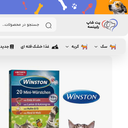
رابینسه
گربه
تشویقی و مکمل غذایی گربه
تشویقی گربه
ت
سگ
گربه
غذا خشک فله ای
جدیدت