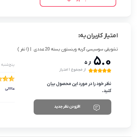
امتیاز کاربران به:
تشویقی سوسیسی گربه وینستون بسته 20 عددی
| (1 نفر )
5.0
از 5
پنج‌شنبه 15 اردیبهشت 1401
از مجموع 1 امتیاز
نظر خود را در مورد این محصول بیان
عاااالی
کنید.
افزودن نظر جدید