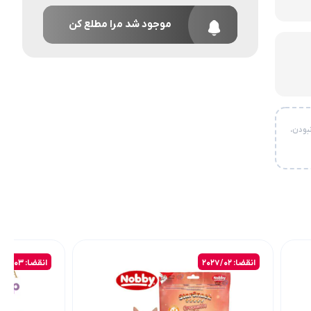
موجود شد مرا مطلع کن
بودن،
انقضا: 2027/02
انقضا: 2027/03